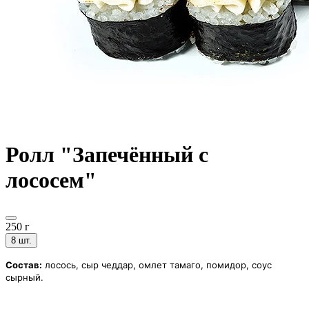
Ролл "Запечённый с
лососем"
250 г
8 шт.
Состав:
лосось, сыр чеддар, омлет тамаго, помидор, соус
сырный.