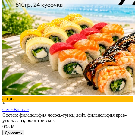
акция
*
Сет «Волна»
Состав: филадельфия лосось-тунец лайт, филадельфия крев-
угорь лайт, ролл три сыра
998 ₽
Добавить