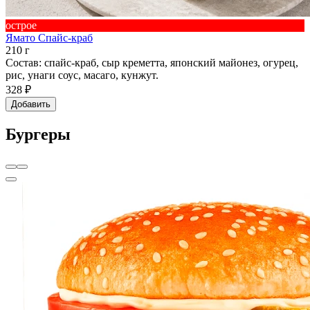
острое
Ямато Спайс-краб
210 г
Состав: спайс-краб, сыр креметта, японский майонез, огурец,
рис, унаги соус, масаго, кунжут.
328 ₽
Добавить
Бургеры