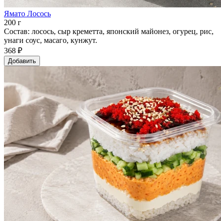
Ямато Лосось
200 г
Состав: лосось, сыр креметта, японский майонез, огурец, рис,
унаги соус, масаго, кунжут.
368 ₽
Добавить