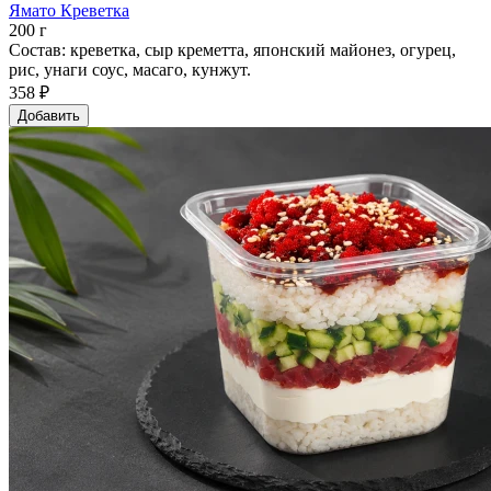
Ямато Креветка
200 г
Состав: креветка, сыр креметта, японский майонез, огурец,
рис, унаги соус, масаго, кунжут.
358 ₽
Добавить