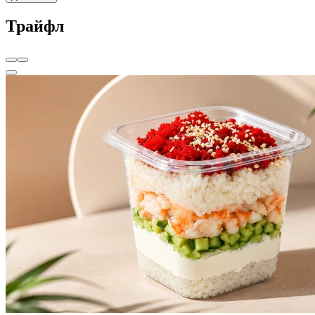
Трайфл