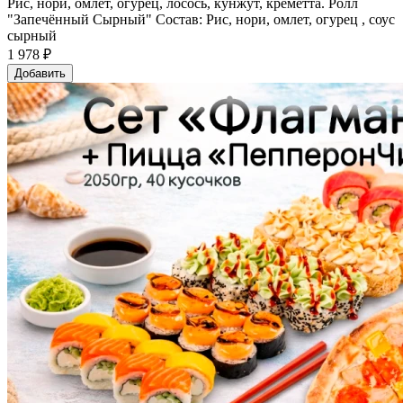
Рис, нори, омлет, огурец, лосось, кунжут, креметта. Ролл
"Запечённый Сырный" Состав: Рис, нори, омлет, огурец , соус
сырный
1 978 ₽
Добавить