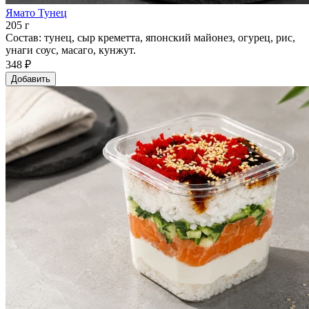
Ямато Тунец
205 г
Состав: тунец, сыр креметта, японский майонез, огурец, рис,
унаги соус, масаго, кунжут.
348 ₽
Добавить