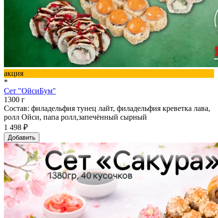
акция
*
Сет "ОйсиБум"
1300 г
Состав: филадельфия тунец лайт, филадельфия креветка лава,
ролл Ойси, папа ролл,запечённый сырный
1 498 ₽
Добавить