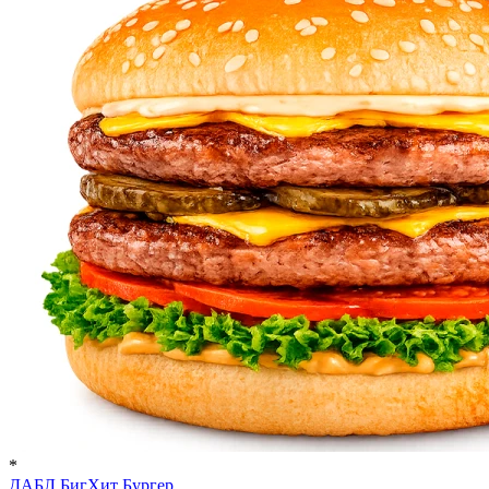
*
ДАБЛ БигХит Бургер