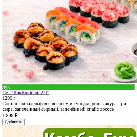
лук
Сет "КакЯлюблю 2.0"
1200 г
Состав: филадельфия с лососем и тунцом, ролл сакура, три
сыра, запеченный сырный, запечённый спайс лосось
1 898 ₽
Добавить