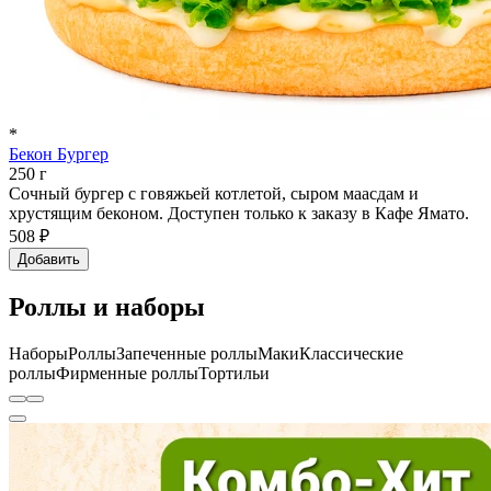
*
Бекон Бургер
250 г
Сочный бургер с говяжьей котлетой, сыром маасдам и
хрустящим беконом. Доступен только к заказу в Кафе Ямато.
508 ₽
Добавить
Роллы и наборы
Наборы
Роллы
Запеченные роллы
Маки
Классические
роллы
Фирменные роллы
Тортильи