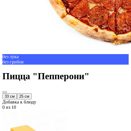
без лука
без грибов
Пицца "Пепперони"
33 см
25 см
Добавка к блюду
0
из 10