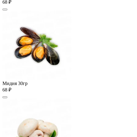
68 ₽
Мидия 30гр
68 ₽