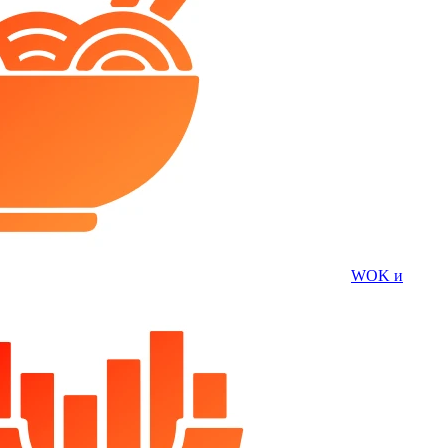
WOK и