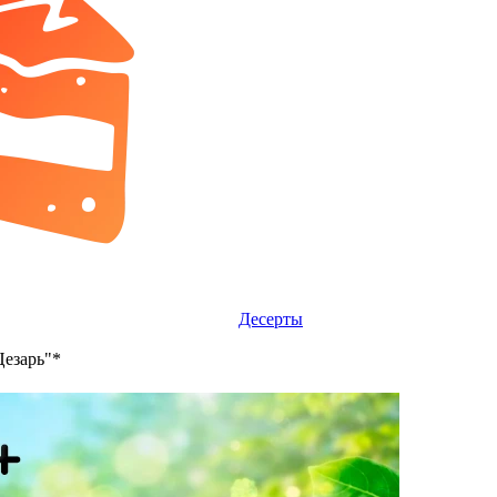
Десерты
Цезарь"*