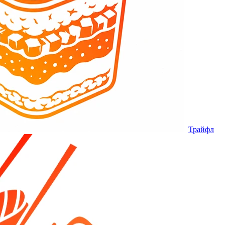
Трайфл