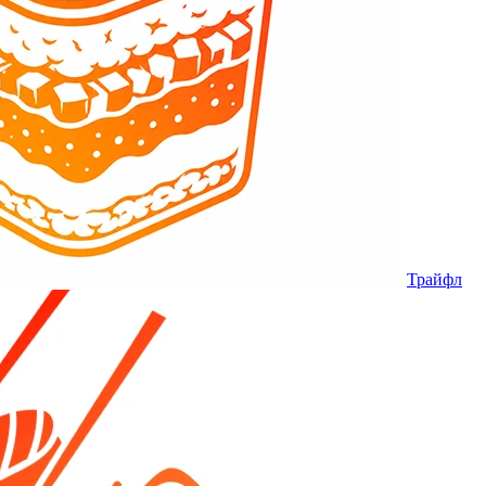
Трайфл