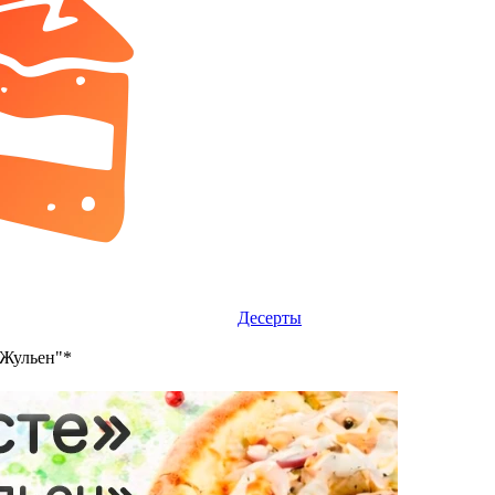
Десерты
"Жульен"*