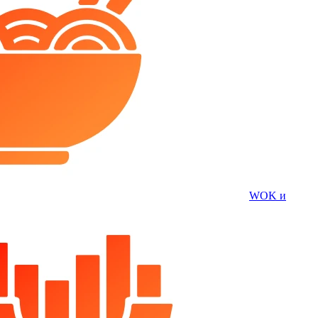
WOK и