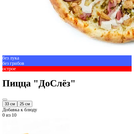
без лука
без грибов
острое
Пицца "ДоСлёз"
33 см
25 см
Добавка к блюду
0
из 10