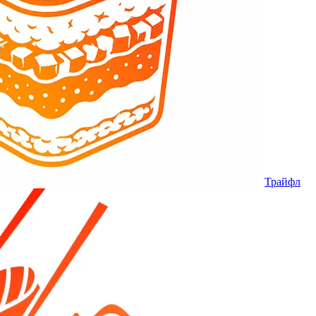
Трайфл