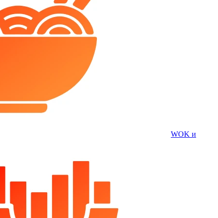
WOK и