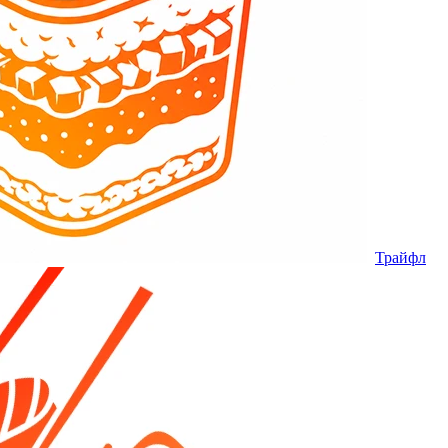
Трайфл