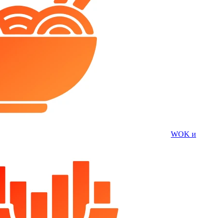
WOK и