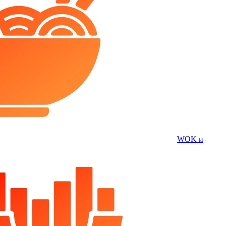
WOK и