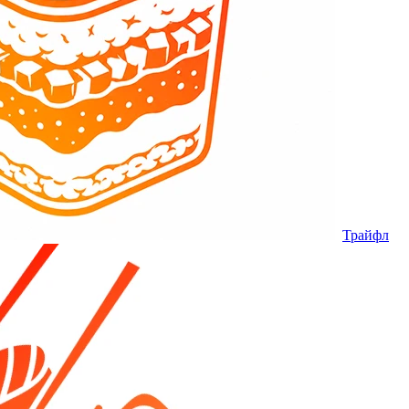
Трайфл